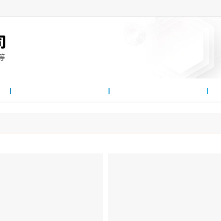
雷竞技投注方法
客戶案例
雷