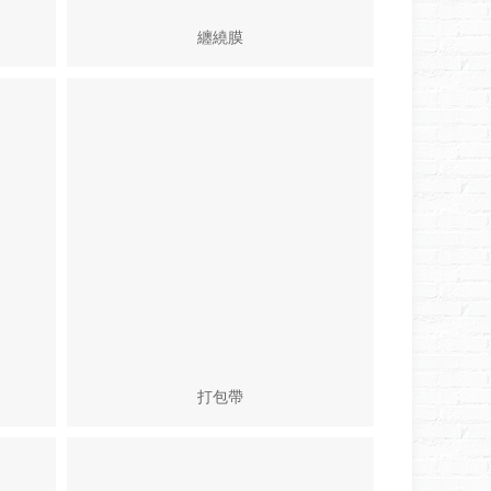
纏繞膜
打包帶