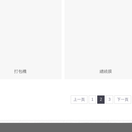
打包機
纏繞膜
上一頁
1
2
3
下一頁