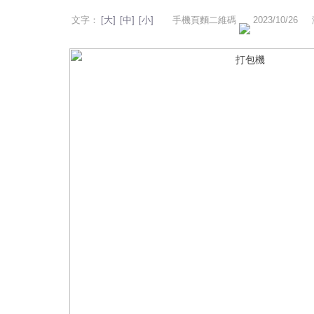
文字：
[大]
[中]
[小]
手機頁麵二維碼
2023/10/26