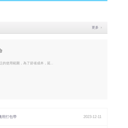
更多
命
使用範圍，為了節省成本，延...
機用打包帶
2023
-
12
-
11