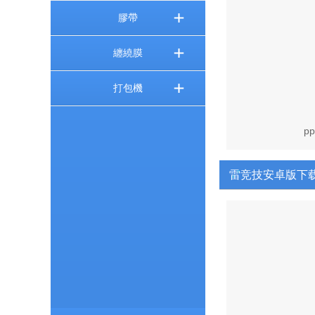
膠帶
纏繞膜
打包機
p
雷竞技安卓版下