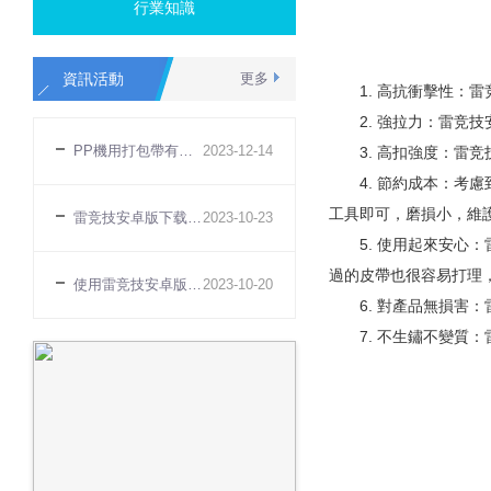
行業知識
資訊活動
更多
1. 高抗衝擊性：雷
2. 強拉力：雷竞技安
PP機用打包帶有哪些特點
2023
-
12
-
14
3. 高扣強度：雷竞
4. 節約成本：考慮
工具即可，磨損小，維
雷竞技安卓版下载無法打緊原因
2023
-
10
-
23
5. 使用起來安心：
過的皮帶也很容易打理
使用雷竞技安卓版下载有什麽好處
2023
-
10
-
20
6. 對產品無損害：
7. 不生鏽不變質：